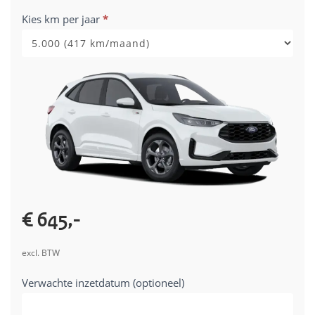
-
Kies km per jaar
*
01-
06-
2026
€ 645,-
excl. BTW
Verwachte inzetdatum (optioneel)