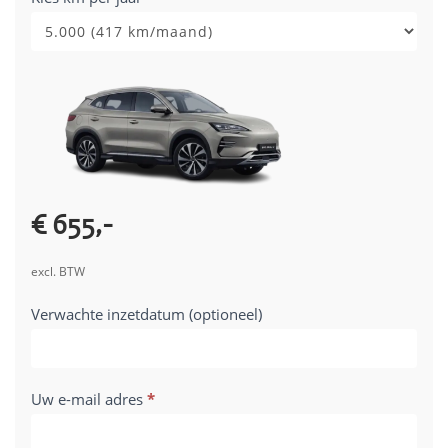
DMI
-
28-
05-
2026
€ 655,-
excl. BTW
Verwachte inzetdatum (optioneel)
Uw e-mail adres
*