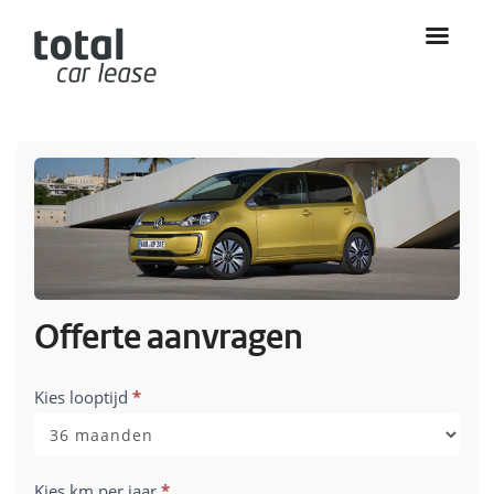
Offerte aanvragen
Aanvraag
Kies looptijd
*
Volkswagen
Up
-
Kies km per jaar
*