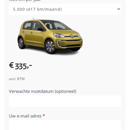
28-
05-
2026
€ 335,-
excl. BTW
Verwachte inzetdatum (optioneel)
Uw e-mail adres
*