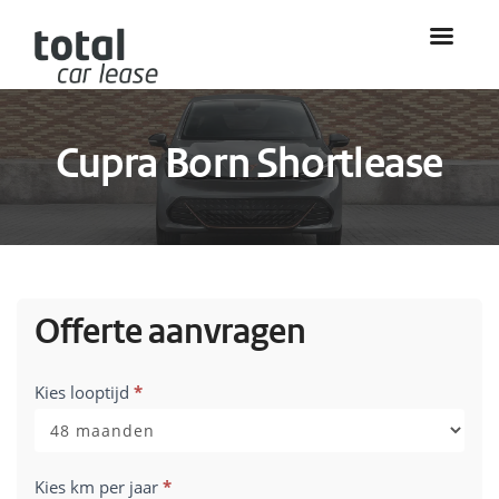
Cupra Born Shortlease
Offerte aanvragen
Shortlease
Kies looptijd
*
Cupra
Born
(versie
Kies km per jaar
*
03-