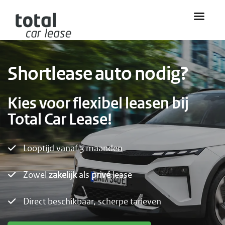
Shortlease auto nodig?
Kies voor flexibel leasen bij
Total Car Lease!
Looptijd vanaf 3 maanden
Zowel
zakelijk
als
privé
lease
Direct beschikbaar, scherpe tarieven