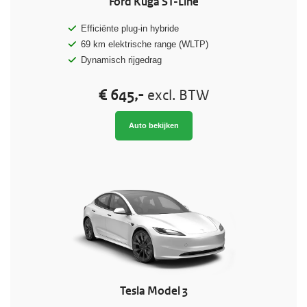
Ford Kuga ST-Line
Efficiënte plug-in hybride
69 km elektrische range (WLTP)
Dynamisch rijgedrag
€ 645,-
excl. BTW
Auto bekijken
Tesla Model 3